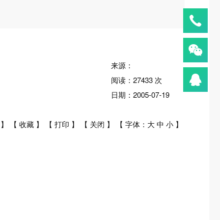
来源：
阅读：
27433
次
日期：
2005-07-19
】 【
收藏
】 【
打印
】 【
关闭
】 【 字体：
大
中
小
】