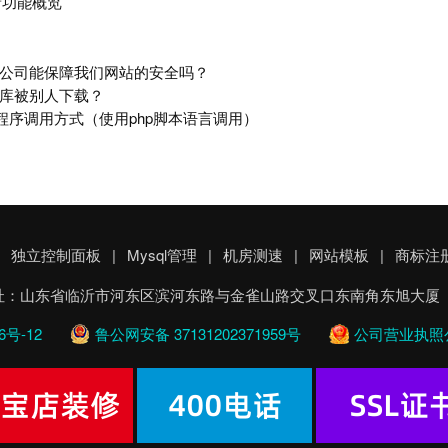
0 新功能概览
公司能保障我们网站的安全吗？
库被别人下载？
源程序调用方式（使用php脚本语言调用）
独立控制面板
|
Mysql管理
|
机房测速
|
网站模板
|
商标注
有 公司地址：山东省临沂市河东区滨河东路与金雀山路交叉口东南角东旭大厦 客服
6号-12
鲁公网安备 37131202371959号
公司营业执照