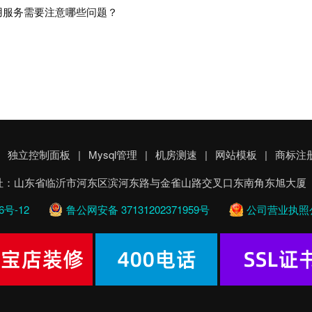
用服务需要注意哪些问题？
独立控制面板
|
Mysql管理
|
机房测速
|
网站模板
|
商标注
有 公司地址：山东省临沂市河东区滨河东路与金雀山路交叉口东南角东旭大厦 客服
6号-12
鲁公网安备 37131202371959号
公司营业执照