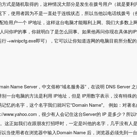
 的方式是随机取得的，这种情况大部分是发生在拨号用户（就是要利用M
下，使用者因为不是一直处于连线状态，所以当他以电话线拨号（例如拨接
中分配给用户一个 IP地址，这样这台电脑才能顺利上网。我们大多数
问你IP的事，你就明白了是怎么回事。如果他再问你现在具体的IP地址，你可
行→winipcfg.exe即可），它可以让你知道连网的电脑目前所分配
main Name Server，中文俗称“域名服务器”，在说明 DNS Serve
别一台电脑的方法是利用 IP地址，但是 IP用数字表示，没有特
记忆的名字，这个名字我们就叫它“Domain Name"。 例如：对
//www.yahoo.com，很少有人会记住这台Server的 IP 是多少？所以htt
Name。这正如我们在跟朋友打招呼时，一定是叫他的名字，几乎没有人是叫
以当使用者在浏览器中输入Domain Name 后，浏览器必须先到一台有 