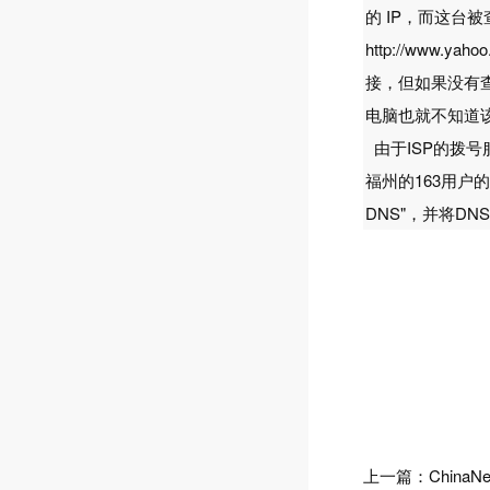
的 IP，而这台被查
http://ww
接，但如果没有查询
电脑也就不知道
由于ISP的拨号
福州的163用户的D
DNS"，并将DN
上一篇：
China