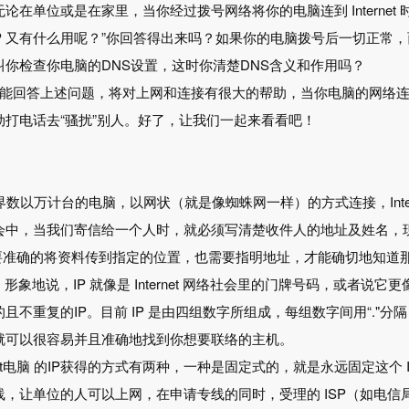
论在单位或是在家里，当你经过拨号网络将你的电脑连到 Internet 
et 上，IP 又有什么用呢？”你回答得出来吗？如果你的电脑拨号后一
叫你检查你电脑的DNS设置，这时你清楚DNS含义和作用吗？
能回答上述问题，将对上网和连接有很大的帮助，当你电脑的网络连
劲打电话去“骚扰”别人。好了，让我们一起来看看吧！
 由全世界数以万计台的电脑，以网状（就是像蜘蛛网一样）的方式连接，In
会中，当我们寄信给一个人时，就必须写清楚收件人的地址及姓名，
et 上想要准确的将资料传到指定的位置，也需要指明地址，才能确切地
形象地说，IP 就像是 Internet 网络社会里的门牌号码，或者说它更像
不重复的IP。目前 IP 是由四组数字所组成，每组数字间用“."分隔，如：2
就可以很容易并且准确地找到你想要联络的主机。
rnet电脑 的IP获得的方式有两种，一种是固定式的，就是永远固定这
线，让单位的人可以上网，在申请专线的同时，受理的 ISP（如电信