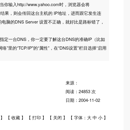
输入http://www.yahoo.com时，浏览器会将
，如果查询到结果，则会传回这台主机的 IP地址，进而跟它发生连
电脑的DNS Server 设置不正确，就好比是路标错了，
指定一台DNS，你一定要了解这台DNS的准确IP（比如
络”里的“TCP/IP"的“属性”，在“DNS设置”栏目选择“启用
来源：
阅读：
24853
次
日期：
2004-11-02
】 【
收藏
】 【
打印
】 【
关闭
】 【 字体：
大
中
小
】