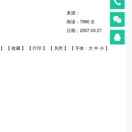
来源：
阅读：
7986
次
日期：
2007-03-27
】 【
收藏
】 【
打印
】 【
关闭
】 【 字体：
大
中
小
】