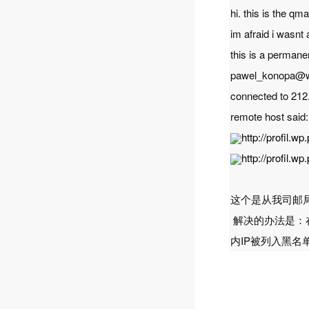
hi. this is the qm
im afraid i wasnt
this is a permanen
pawel_konopa@w
connected to 212.
remote host said:
http://profil.w
http://profil.wp
这个是从我司邮
解决的办法是：
内IP被列入黑名