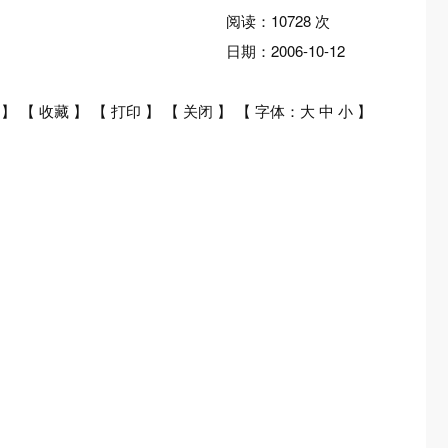
阅读：
10728
次
日期：
2006-10-12
】 【
收藏
】 【
打印
】 【
关闭
】 【 字体：
大
中
小
】