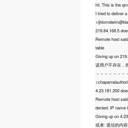
Hi. This is the q
I tried to delive
<ijhlomdwlm@bis
219.84.168.5 does 
Remote host said
table
Giving up on 219.
该用户不存在，
－－－－－－－
<chaparralauthor
4.23.181.200 does 
Remote host said
denied. IP name l
Giving up on 4.23
或者: 退信的内容