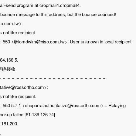
mail-send program at cropmail4.cropmail4.
r a bounce message to this address, but the bounce bounced!
o.com.tw>:
not like recipient.
: 550 <ijhlomdwlm@biso.com.tw>: User unknown in local recipient
84.168.5.
拒绝接收
－－－－－－－－－－－－－－－－－－－－－－－－
itative@rossortho.com>:
not like recipient.
: 550 5.7.1 <chaparralauthoritative@rossortho.com>... Relaying
ookup failed [61.139.126.74]
.181.200.
.